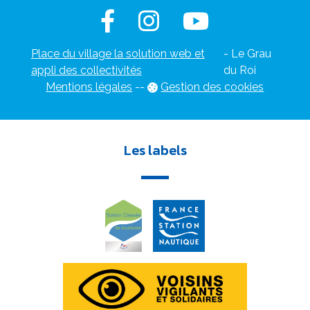
Place du village la solution web et
- Le Grau
appli des collectivités
du Roi
Mentions légales
-
-
Gestion des cookies
Les labels