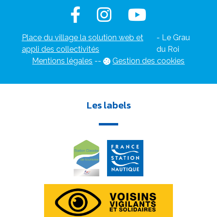
Place du village la solution web et
- Le Grau
appli des collectivités
du Roi
Mentions légales
-
-
Gestion des cookies
Les labels