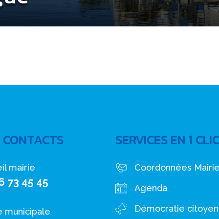
 CONTACTS
SERVICES EN 1 CLI
il mairie
Coordonnées Mairi
6 73 45 45
Agenda
Démocratie citoye
e municipale