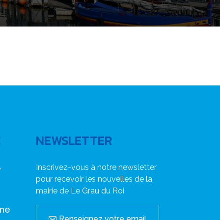
C
NEWSLETTER
Inscrivez-vous à notre newsletter
e
pour recevoir les nouvelles de la
mairie de Le Grau du Roi
nne
Renseignez votre email