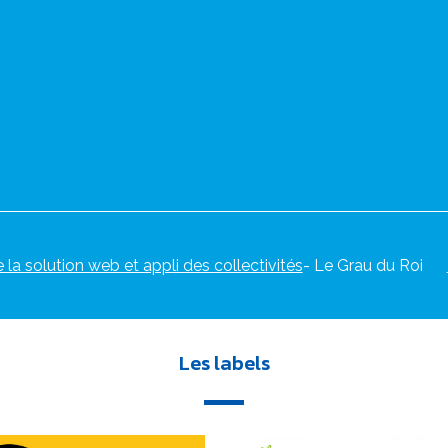
e la solution web et appli des collectivités
- Le Grau du Roi
Les labels