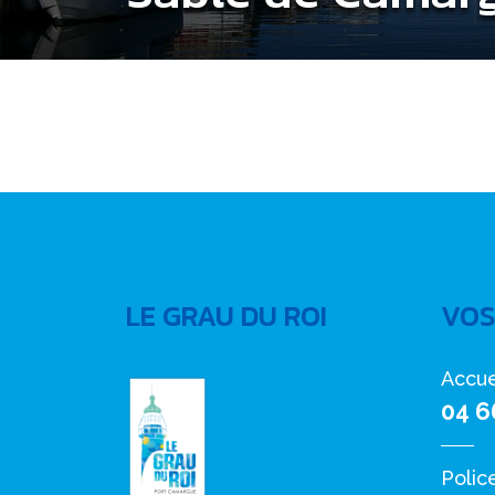
LE GRAU DU ROI
VOS
Accue
04 6
Polic