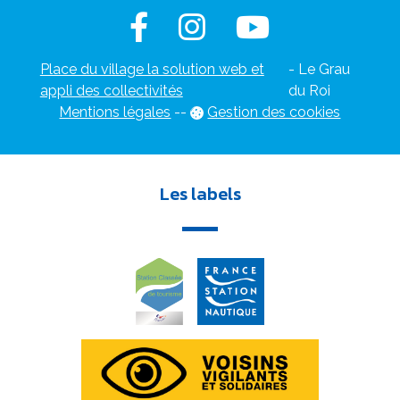
Place du village la solution web et
- Le Grau
appli des collectivités
du Roi
Mentions légales
-
-
Gestion des cookies
Les labels