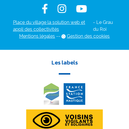
Place du village la solution web et
- Le Grau
appli des collectivités
du Roi
Mentions légales
-
-
Gestion des cookies
Les labels