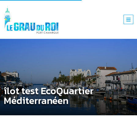
îlot test EcoQuartier
Méditerranéen