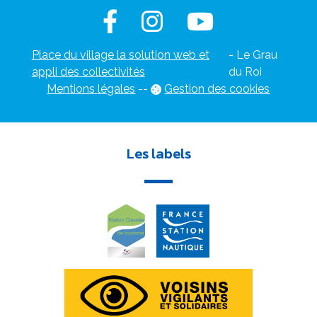
Place du village la solution web et
- Le Grau
appli des collectivités
du Roi
Mentions légales
-
-
Gestion des cookies
Les labels