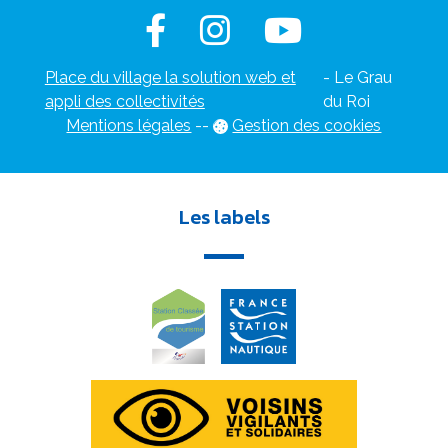
Place du village la solution web et
- Le Grau
appli des collectivités
du Roi
Mentions légales
-
-
Gestion des cookies
Les labels