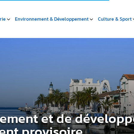
rie
Environnement & Développement
Culture & Sport
gement et de dévelop
nt provisoire