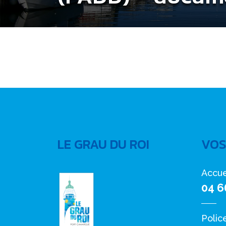
LE GRAU DU ROI
VOS
Accue
04 6
Polic