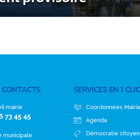
 CONTACTS
SERVICES EN 1 CLI
il mairie
Coordonnées Mairi
6 73 45 45
Agenda
Démocratie citoye
e municipale