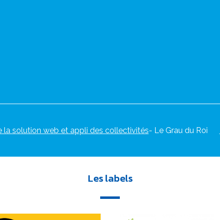
e la solution web et appli des collectivités
- Le Grau du Roi
Les labels