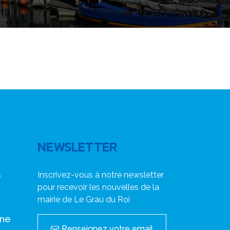
C
NEWSLETTER
Inscrivez-vous à notre newsletter
e
pour recevoir les nouvelles de la
mairie de Le Grau du Roi
nne
Renseignez votre email