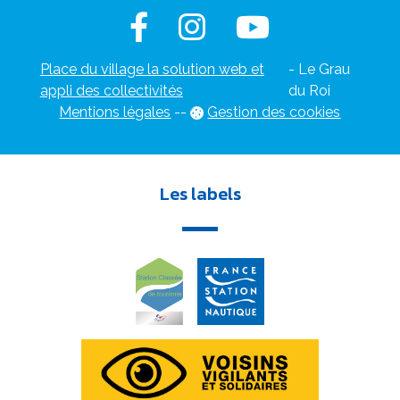
Place du village la solution web et
- Le Grau
appli des collectivités
du Roi
Mentions légales
-
-
Gestion des cookies
Les labels