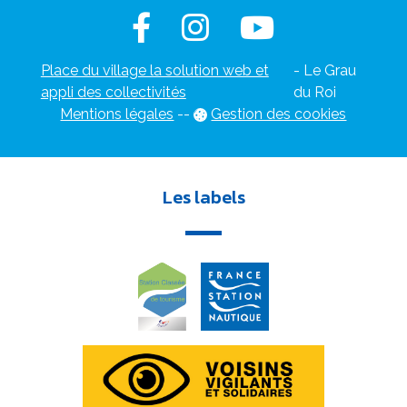
Place du village la solution web et
- Le Grau
appli des collectivités
du Roi
Mentions légales
-
-
Gestion des cookies
Les labels