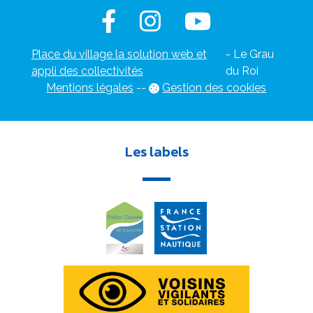
Place du village la solution web et
- Le Grau
appli des collectivités
du Roi
Mentions légales
-
-
Gestion des cookies
Les labels