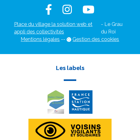
Place du village la solution web et
- Le Grau
appli des collectivités
du Roi
Mentions légales
-
-
Gestion des cookies
Les labels