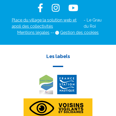
Place du village la solution web et
- Le Grau
appli des collectivités
du Roi
Mentions légales
-
-
Gestion des cookies
Les labels