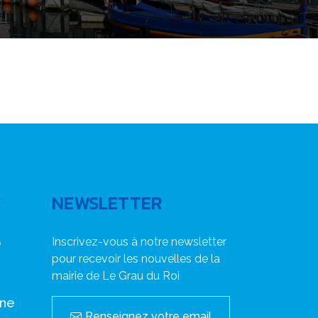
C
NEWSLETTER
Inscrivez-vous à notre newsletter
e
pour recevoir les nouvelles de la
mairie de Le Grau du Roi
nne
Renseignez votre email