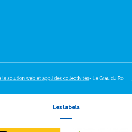
e la solution web et appli des collectivités
- Le Grau du Roi
Les labels