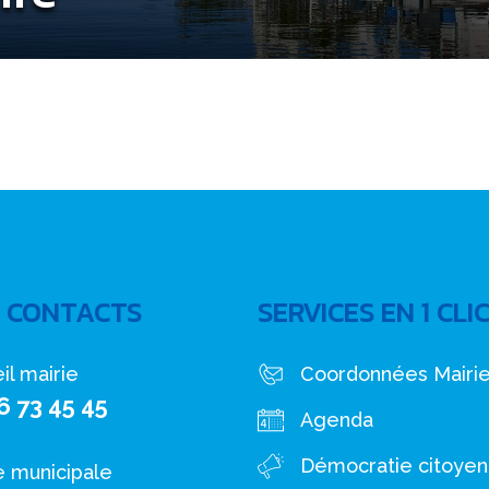
 CONTACTS
SERVICES EN 1 CLI
il mairie
Coordonnées Mairi
6 73 45 45
Agenda
Démocratie citoye
e municipale