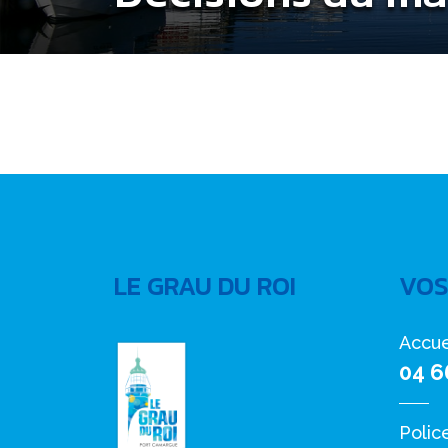
LE GRAU DU ROI
VOS
Accue
04 6
Polic