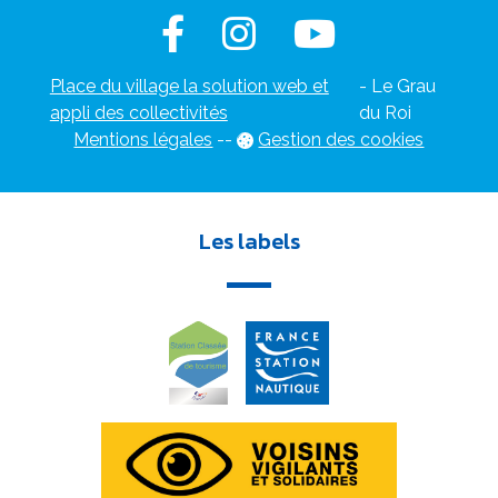
Place du village la solution web et
- Le Grau
appli des collectivités
du Roi
Mentions légales
-
-
Gestion des cookies
Les labels