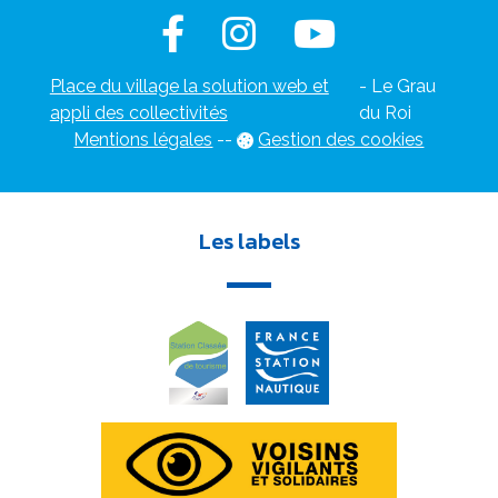
Place du village la solution web et
- Le Grau
appli des collectivités
du Roi
Mentions légales
-
-
Gestion des cookies
Les labels