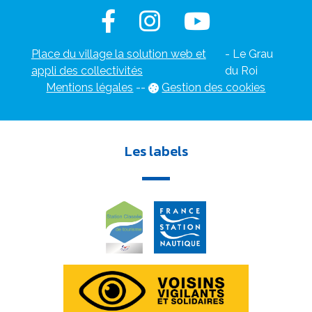
Place du village la solution web et
- Le Grau
appli des collectivités
du Roi
Mentions légales
-
-
Gestion des cookies
Les labels