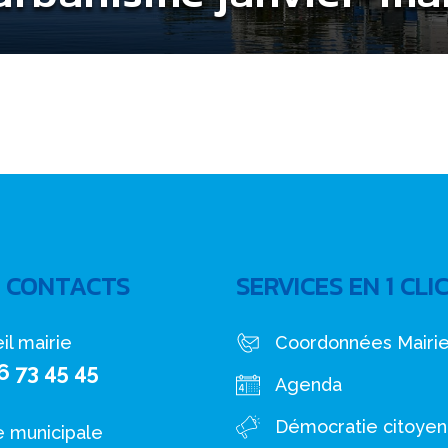
 CONTACTS
SERVICES EN 1 CLI
il mairie
Coordonnées Mairi
6 73 45 45
Agenda
Démocratie citoye
e municipale