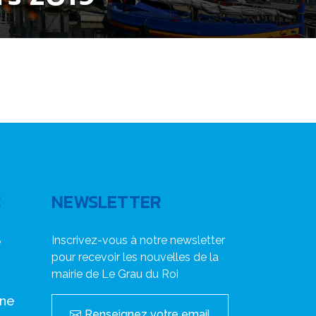
C
NEWSLETTER
Inscrivez-vous à notre newsletter
e
pour recevoir les nouvelles de la
mairie de Le Grau du Roi
nne
Renseignez votre email