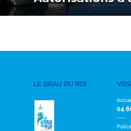
LE GRAU DU ROI
VOS
Accue
04 6
Polic