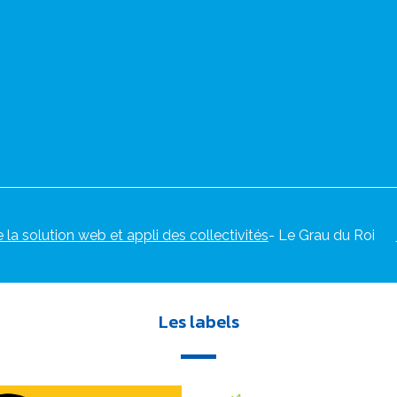
e la solution web et appli des collectivités
- Le Grau du Roi
Les labels