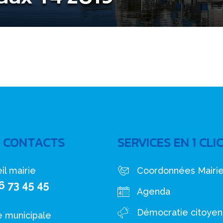
 CONTACTS
SERVICES EN 1 CLI
il mairie
Coordonnées Mairi
6 73 45 45
Agenda
Démocratie citoye
e municipale