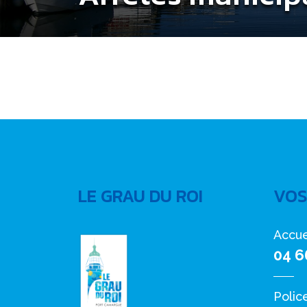
LE GRAU DU ROI
VOS
Accue
04 6
Polic