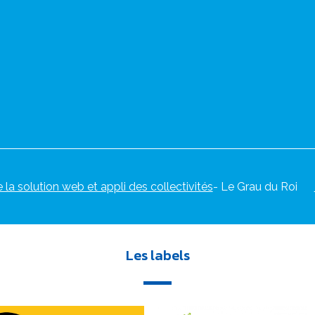
e la solution web et appli des collectivités
- Le Grau du Roi
Les labels