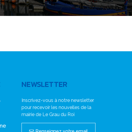
C
NEWSLETTER
Inscrivez-vous à notre newsletter
e
pour recevoir les nouvelles de la
mairie de Le Grau du Roi
nne
Renseignez votre email