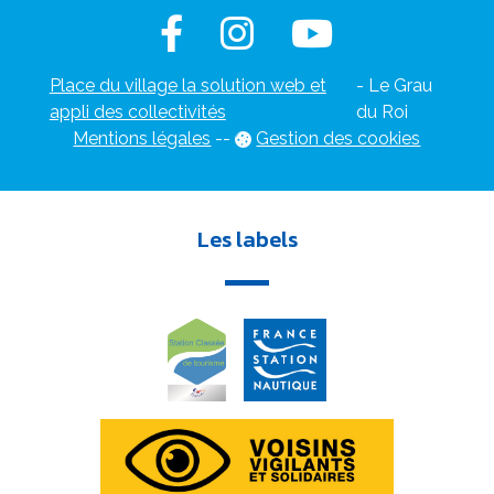
Place du village la solution web et
- Le Grau
appli des collectivités
du Roi
Mentions légales
-
-
Gestion des cookies
Les labels