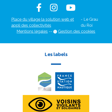
Place du village la solution web et
- Le Grau
appli des collectivités
du Roi
Mentions légales
-
-
Gestion des cookies
Les labels