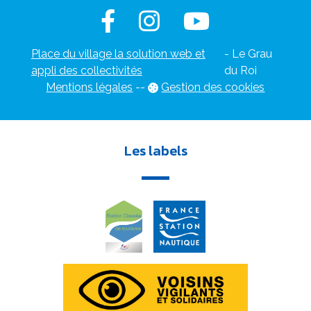
Place du village la solution web et
- Le Grau
appli des collectivités
du Roi
Mentions légales
-
-
Gestion des cookies
Les labels