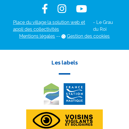
Place du village la solution web et
- Le Grau
appli des collectivités
du Roi
Mentions légales
-
-
Gestion des cookies
Les labels