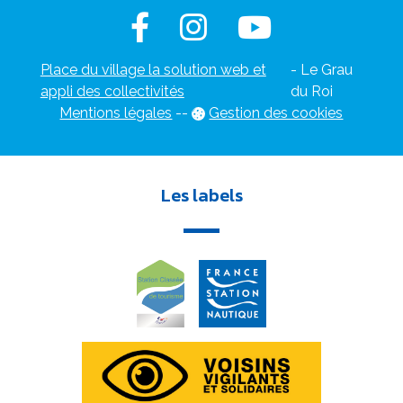
Place du village la solution web et
- Le Grau
appli des collectivités
du Roi
Mentions légales
-
-
Gestion des cookies
Les labels