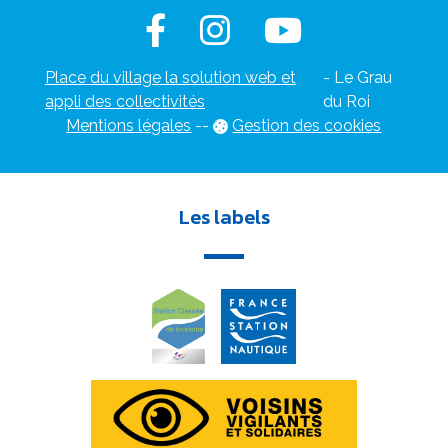
Place du village la solution web et
- Le Grau
appli des collectivités
du Roi
Mentions légales
-
-
Gestion des cookies
Les labels