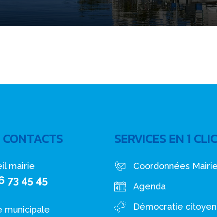
 CONTACTS
SERVICES EN 1 CLI
il mairie
Coordonnées Mairi
6 73 45 45
Agenda
Démocratie citoye
e municipale