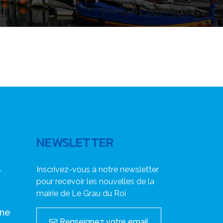
C
NEWSLETTER
Inscrivez-vous à notre newsletter
e
pour recevoir les nouvelles de la
mairie de Le Grau du Roi
nne
Renseignez votre email