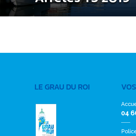
LE GRAU DU ROI
VOS
Accue
04 6
Polic