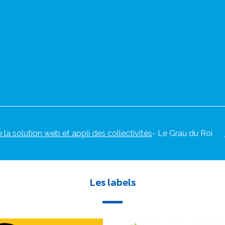
e la solution web et appli des collectivités
- Le Grau du Roi
Les labels