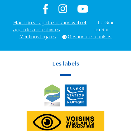
Place du village la solution web et
- Le Grau
appli des collectivités
du Roi
Mentions légales
-
-
Gestion des cookies
Les labels