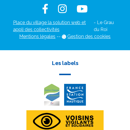
Place du village la solution web et
- Le Grau
appli des collectivités
du Roi
Mentions légales
-
-
Gestion des cookies
Les labels