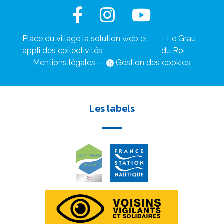
Place du village la solution web et
- Le Grau
appli des collectivités
du Roi
Mentions légales
-
-
Gestion des cookies
Les labels