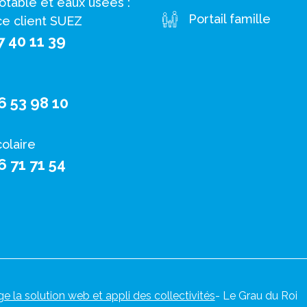
otable et eaux usées :
Portail famille
ce client SUEZ
7 40 11 39
6 53 98 10
colaire
6 71 71 54
ge la solution web et appli des collectivités
- Le Grau du Roi