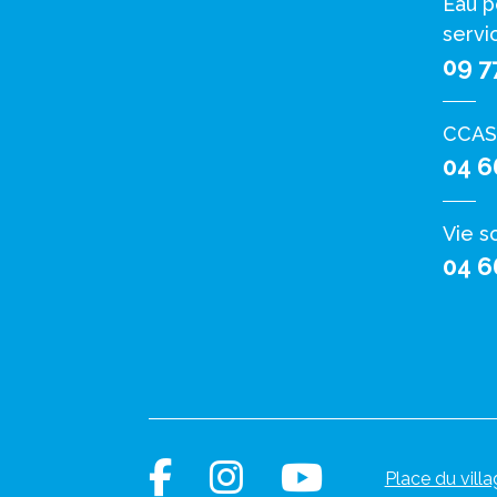
Eau p
servi
09 7
CCAS
04 6
Vie s
04 6
Place du villa