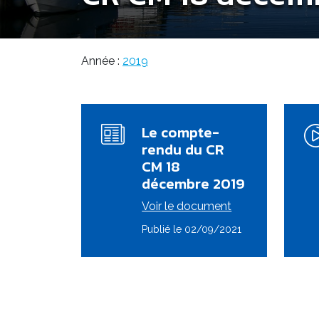
Année :
2019
Le compte-
rendu du CR
CM 18
décembre 2019
Voir le document
Publié le 02/09/2021