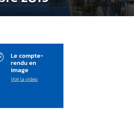
Le compte-
rendu en
image
Voir la vidéo