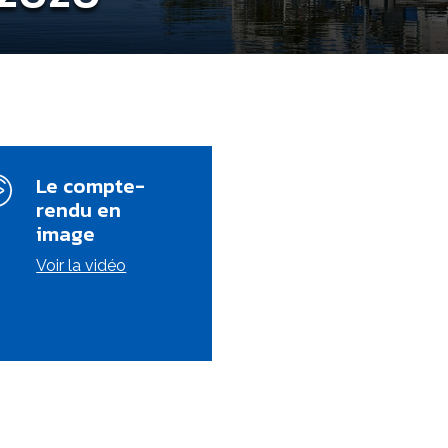
Le compte-
rendu en
image
Voir la vidéo