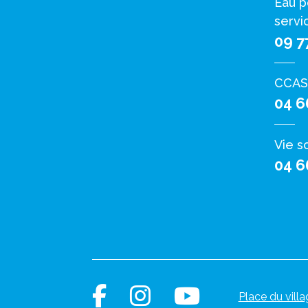
Eau p
servi
09 7
CCAS
04 6
Vie s
04 6
Place du villa