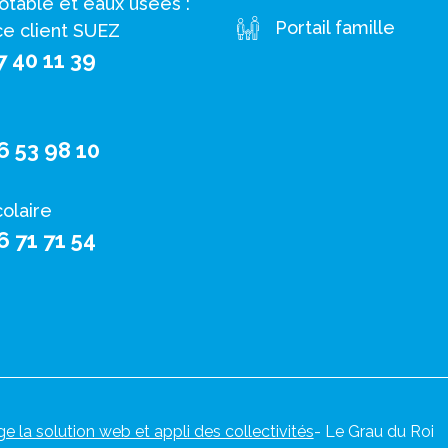
otable et eaux usées :
Portail famille
ce client SUEZ
7 40 11 39
6 53 98 10
colaire
6 71 71 54
ge la solution web et appli des collectivités
- Le Grau du Roi