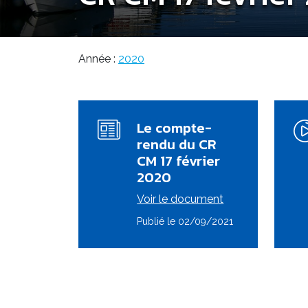
Année :
2020
Le compte-
rendu du CR
CM 17 février
2020
Voir le document
Publié le 02/09/2021