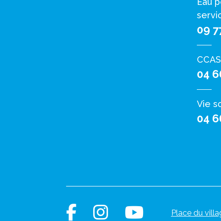
Eau p
servi
09 7
CCAS
04 6
Vie s
04 6
Place du villa