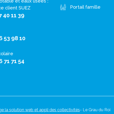
otable et eaux usées :
Portail famille
ce client SUEZ
7 40 11 39
6 53 98 10
colaire
6 71 71 54
ge la solution web et appli des collectivités
- Le Grau du Roi