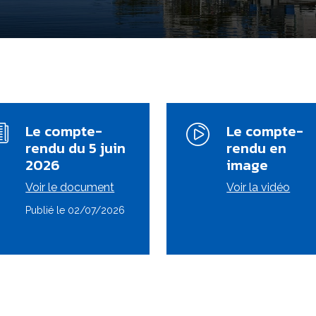
Le compte-
Le compte-
rendu du 5 juin
rendu en
2026
image
Voir le document
Voir la vidéo
Publié le 02/07/2026