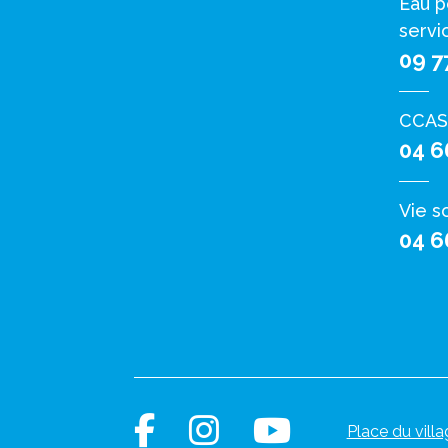
Eau p
servi
09 7
CCAS
04 6
Vie s
04 6
Place du villa