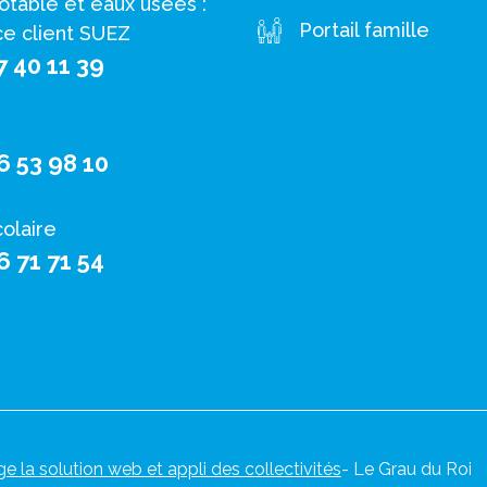
otable et eaux usées :
Portail famille
ce client SUEZ
7 40 11 39
6 53 98 10
colaire
6 71 71 54
ge la solution web et appli des collectivités
- Le Grau du Roi