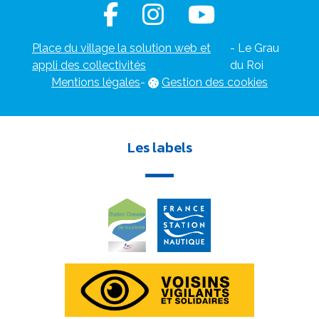
Place du village la solution web et
- Le Grau
appli des collectivités
du Roi
Mentions légales
-
Gestion des cookies
Les labels