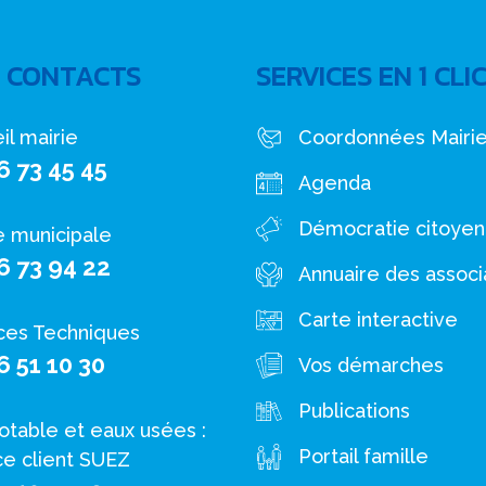
 CONTACTS
SERVICES EN 1 CLI
il mairie
Coordonnées Mairi
6 73 45 45
Agenda
Démocratie citoye
e municipale
6 73 94 22
Annuaire des associ
Carte interactive
ces Techniques
6 51 10 30
Vos démarches
Publications
otable et eaux usées :
Portail famille
ce client SUEZ