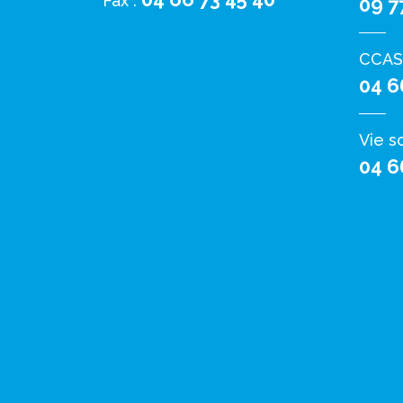
Fax :
09 7
CCAS
04 6
Vie s
04 6