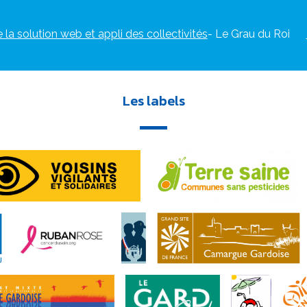
e la solution web et appli des collectivités
- Le Grau du Roi
Les labels