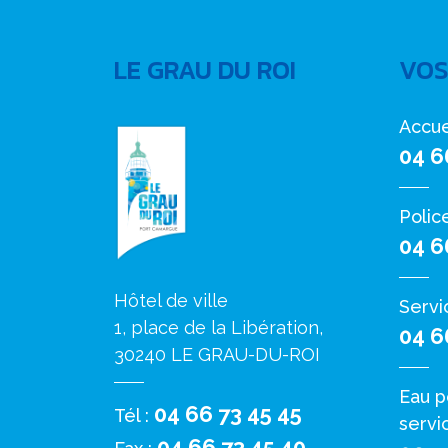
LE GRAU DU ROI
VOS
Accue
04 6
Polic
04 6
Hôtel de ville
Servi
1, place de la Libération,
04 6
30240 LE GRAU-DU-ROI
Eau p
04 66 73 45 45
Tél :
servi
04 66 73 45 40