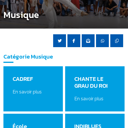
Musique
Catégorie Musique
CADREF
CHANTE LE
GRAU DU ROI
En savoir plus
En savoir plus
École
INDIBLUES