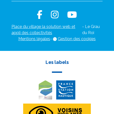
Place du village la solution web et
- Le Grau
appli des collectivités
du Roi
Mentions légales
-
Gestion des cookies
Les labels