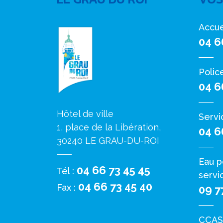
Accue
04 6
Polic
04 6
Hôtel de ville
Servi
1, place de la Libération,
04 6
30240 LE GRAU-DU-ROI
Eau p
04 66 73 45 45
Tél :
servi
04 66 73 45 40
Fax :
09 7
CCAS