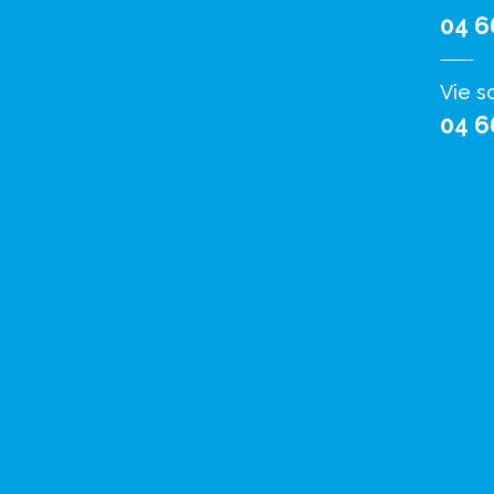
04 6
Vie s
04 6