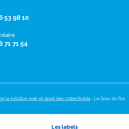
6 53 98 10
colaire
6 71 71 54
ge la solution web et appli des collectivités
- Le Grau du Roi
Les labels