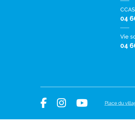
CCAS
04 6
Vie s
04 6
Place du villa