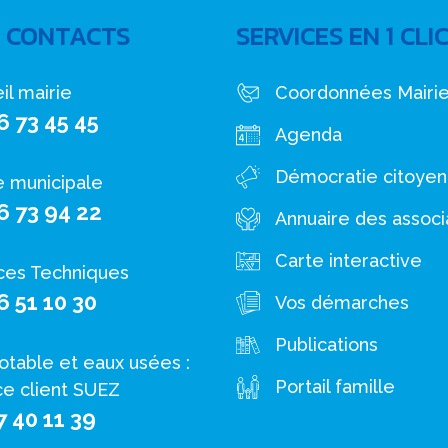
 CONTACTS
SERVICES EN 1 CLI
il mairie
Coordonnées Mairi
6 73 45 45
Agenda
Démocratie citoye
e municipale
6 73 94 22
Annuaire des associ
Carte interactive
ces Techniques
6 51 10 30
Vos démarches
Publications
otable et eaux usées :
Portail famille
ce client SUEZ
7 40 11 39