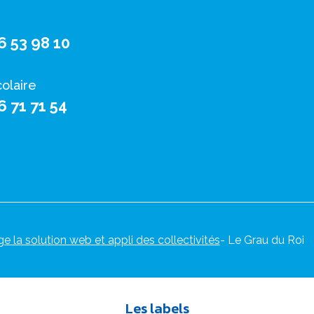
6 53 98 10
colaire
6 71 71 54
ge la solution web et appli des collectivités
- Le Grau du Roi
Les labels