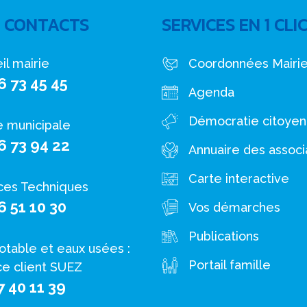
 CONTACTS
SERVICES EN 1 CLI
il mairie
Coordonnées Mairi
6 73 45 45
Agenda
Démocratie citoye
e municipale
6 73 94 22
Annuaire des associ
Carte interactive
ces Techniques
6 51 10 30
Vos démarches
Publications
otable et eaux usées :
Portail famille
ce client SUEZ
7 40 11 39