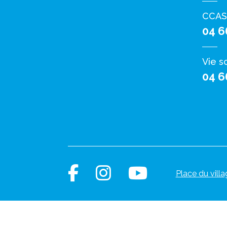
CCAS
04 6
Vie s
04 6
Place du villa