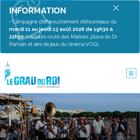
INFORMATION
• Campagne d’effarouchement d’étourneaux du
mardi 11 au jeudi 13 août 2026 de 19h30 à
22h30
(secteurs route des Marines, place du Dr
Ramain et aire de jeux du cinéma VOG).