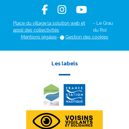
Place du village la solution web et
- Le Grau
appli des collectivités
du Roi
Mentions légales
-
Gestion des cookies
Les labels