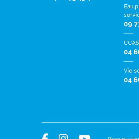
Eau p
servi
09 7
CCAS
04 6
Vie s
04 6