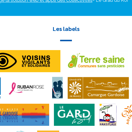
ge la solution web et appli des collectivités
- Le Grau du Roi
Les labels