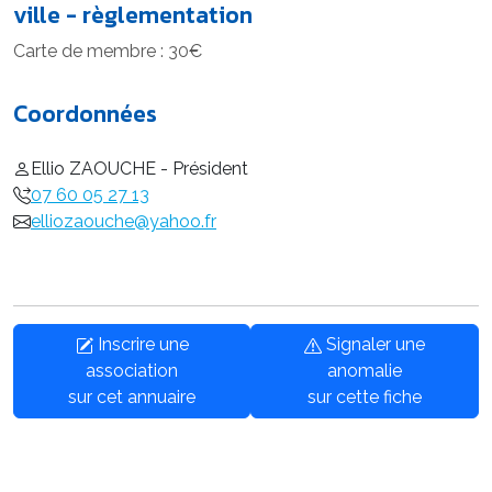
ville - règlementation
Carte de membre : 30€
Coordonnées
Ellio ZAOUCHE - Président
07 60 05 27 13
elliozaouche@yahoo.fr
Inscrire une
Signaler une
association
anomalie
sur cet annuaire
sur cette fiche