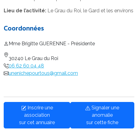
Lieu de l’activité:
Le Grau du Roi, le Gard et les environs
Coordonnées
Mme Brigitte GUERENNE - Présidente
30240 Le Grau du Roi
06 62 60 04 48
unenichepourtous@gmail.com
Inscrire une
Signaler une
association
anomalie
sur cet annuaire
sur cette fiche