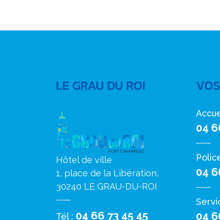
LE GRAU DU ROI
VOS
Accue
04 6
Polic
Hôtel de ville
04 6
1, place de la Libération,
30240 LE GRAU-DU-ROI
Servi
04 66 73 45 45
04 6
Tél :