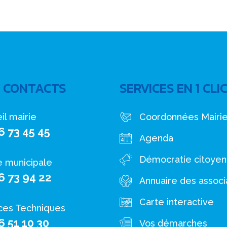
 CONTACTS
SERVICES EN 1 CLI
il mairie
Coordonnées Mairi
6 73 45 45
Agenda
Démocratie citoye
e municipale
6 73 94 22
Annuaire des associ
Carte interactive
ces Techniques
6 51 10 30
Vos démarches