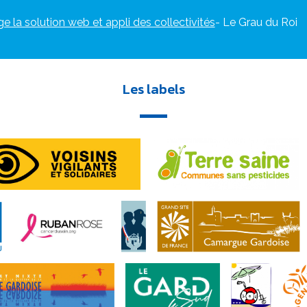
ge la solution web et appli des collectivités
- Le Grau du Roi
Les labels