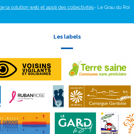
ge la solution web et appli des collectivités
- Le Grau du Roi
Les labels