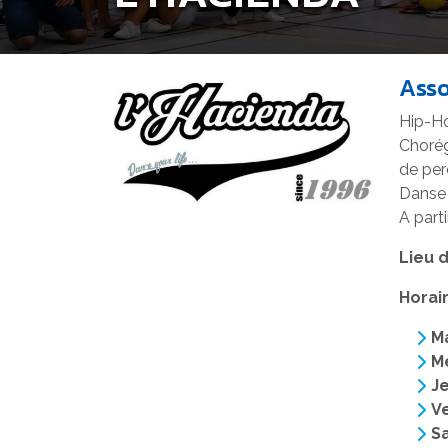
Asso
Hip-Ho
Chorég
de per
Danse 
A part
Lieu d
Horai
Ma
M
Je
V
S