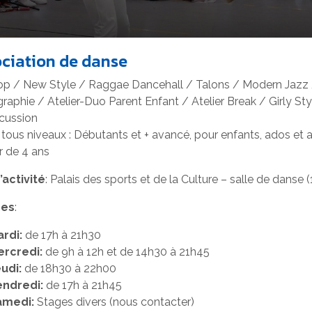
ciation de danse
p / New Style / Raggae Dancehall / Talons / Modern Jazz / 
raphie / Atelier-Duo Parent Enfant / Atelier Break / Girly S
cussion
tous niveaux : Débutants et + avancé, pour enfants, ados et 
ir de 4 ans
’activité
: Palais des sports et de la Culture – salle de danse 
res
:
rdi:
de 17h à 21h30
ercredi:
de 9h à 12h et de 14h30 à 21h45
udi:
de 18h30 à 22h00
endredi:
de 17h à 21h45
amedi:
Stages divers (nous contacter)