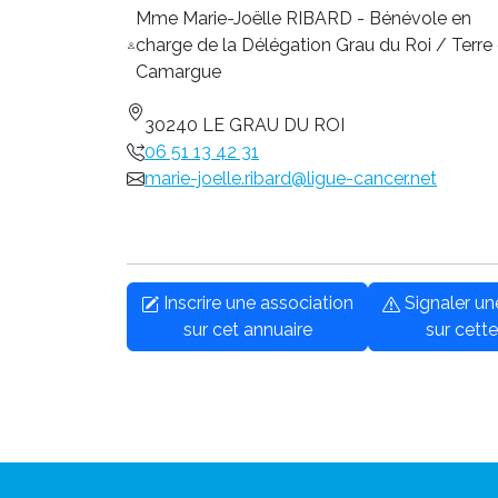
Mme Marie-Joëlle RIBARD - Bénévole en
charge de la Délégation Grau du Roi / Terre
Camargue
30240 LE GRAU DU ROI
06 51 13 42 31
marie-joelle.ribard@ligue-cancer.net
Inscrire une association
Signaler u
sur cet annuaire
sur cette