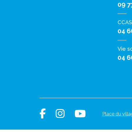
09 7
CCAS
04 6
Vie s
04 6
Place du villa