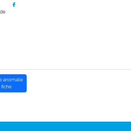
 de
ne anomalie
 fiche