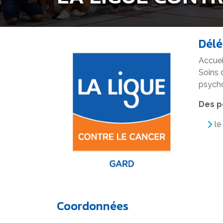
Délé
Accuei
Soins 
psycho
Des 
le
Coordonnées