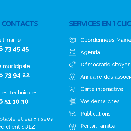
 CONTACTS
SERVICES EN 1 CLI
il mairie
Coordonnées Mairi
6 73 45 45
Agenda
Démocratie citoye
e municipale
6 73 94 22
Annuaire des associ
Carte interactive
ces Techniques
6 51 10 30
Vos démarches
Publications
otable et eaux usées :
Portail famille
ce client SUEZ