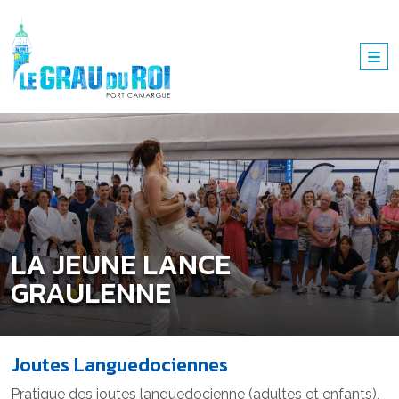
LA JEUNE LANCE
GRAULENNE
Joutes Languedociennes
Pratique des joutes languedocienne (adultes et enfants),