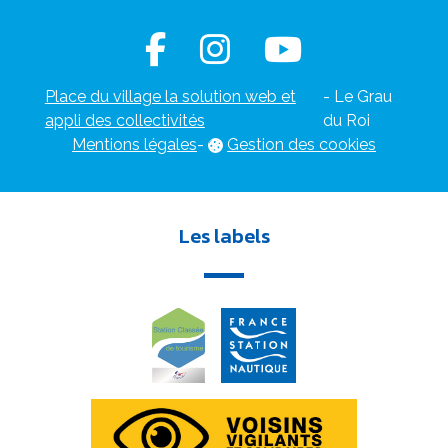
Place du village la solution web et
- Le Grau
appli des collectivités
du Roi
Mentions légales
-
Gestion des cookies
Les labels