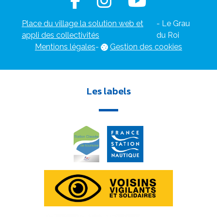
Place du village la solution web et
- Le Grau
appli des collectivités
du Roi
Mentions légales
-
Gestion des cookies
Les labels